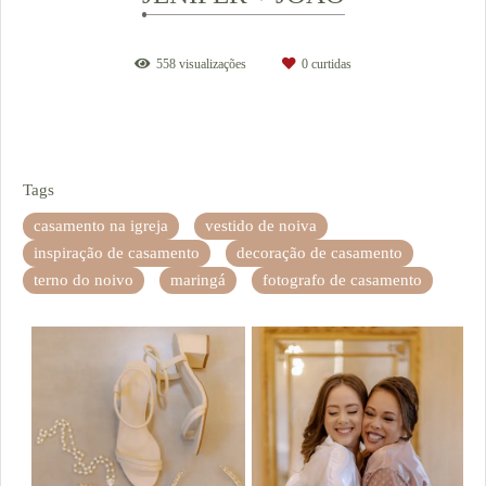
558
visualizações
0
curtidas
Tags
casamento na igreja
vestido de noiva
inspiração de casamento
decoração de casamento
terno do noivo
maringá
fotografo de casamento