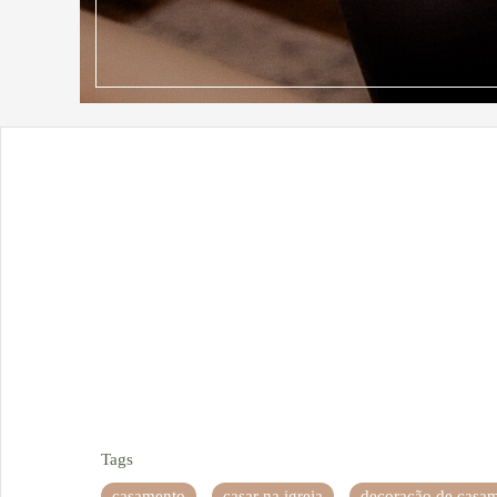
Tags
casamento
casar na igreja
decoração de casa