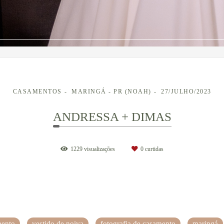
CASAMENTOS
MARINGÁ - PR (NOAH)
27/JULHO/2023
ANDRESSA + DIMAS
1229
visualizações
0
curtidas
mento
vestido de noiva
fotografia de casamento
maringá