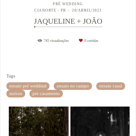
PRÉ WEDDING
CIANORTE - PR
20/ABRIL/2023
JAQUELINE + JOÃO
745
visualizações
0
curtidas
Tags
ensaio pré weddind
ensaio no campo
ensaio casal
noivos
pre casamento