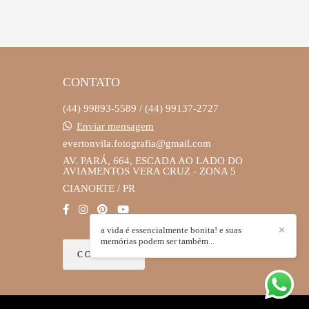
CONTATO
(44) 99893-5589 / (44) 99137-2727
Enviar mensagem
evertonvila.fotografia@gmail.com
AV. PARÁ, 664, ESCADA AO LADO DO
AVIAMENTOS VERA CRUZ - ZONA 5
CIANORTE / PR
a vida é essencialmente bonita! e suas
✕
memórias podem ser também...
CONTATO